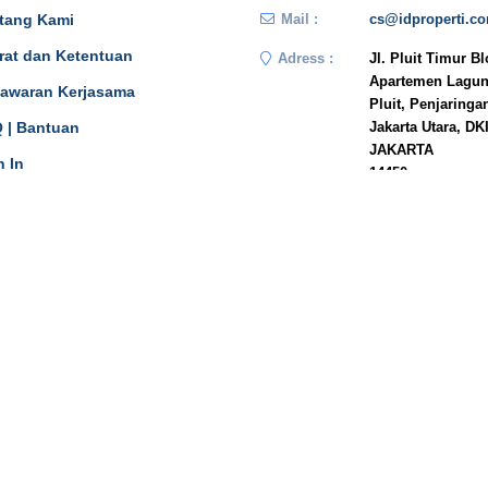
tang Kami
Mail :
cs@idproperti.c
rat dan Ketentuan
Adress :
Jl. Pluit Timur B
Apartemen Lagun
awaran Kerjasama
Pluit, Penjaringa
 | Bantuan
Jakarta Utara, DK
JAKARTA
n In
14450
Phone :
081908778333