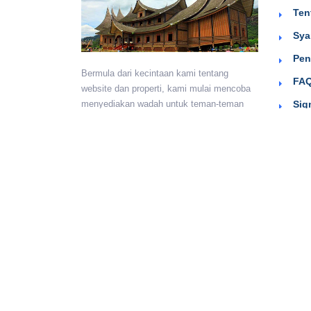
Ten
Sya
Pen
Bermula dari kecintaan kami tentang
FAQ
website dan properti, kami mulai mencoba
Sig
menyediakan wadah untuk teman-teman
berkumpul dan beriklan efektif dengan
harga yang terjangkau. Semoga
bermanfaat.
Monday - Sunday:
24 hours