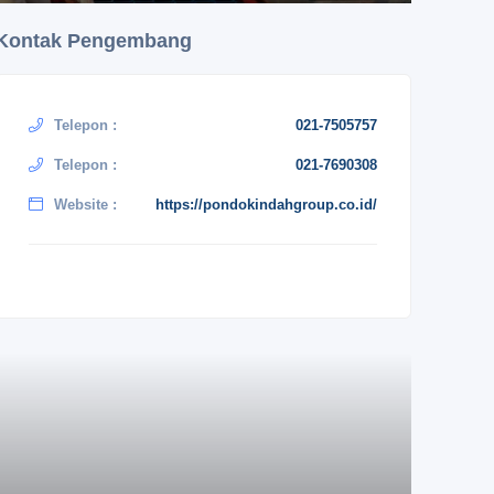
Kontak Pengembang
Telepon :
021-7505757
Telepon :
021-7690308
Website :
https://pondokindahgroup.co.id/