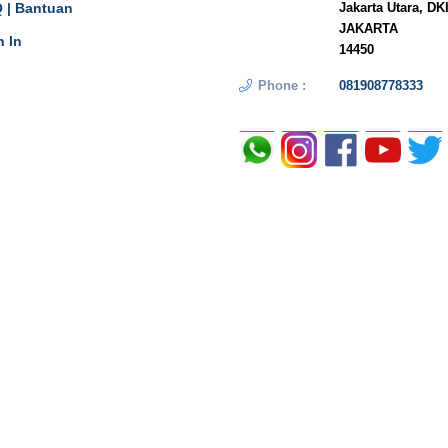
 | Bantuan
Jakarta Utara, DK
JAKARTA
n In
14450
Phone :
081908778333