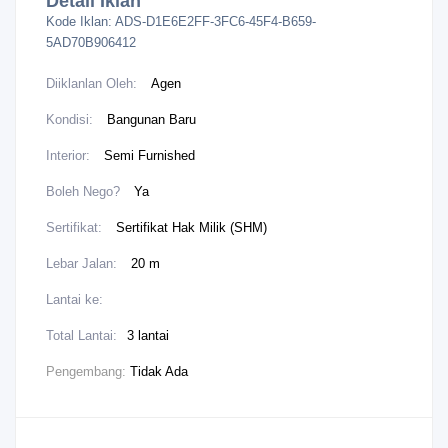
Detail Iklan
Kode Iklan:
ADS-D1E6E2FF-3FC6-45F4-B659-
5AD70B906412
Diiklanlan Oleh:
Agen
Kondisi:
Bangunan Baru
Interior:
Semi Furnished
Boleh Nego?
Ya
Sertifikat:
Sertifikat Hak Milik (SHM)
Lebar Jalan:
20 m
Lantai ke:
Total Lantai:
3 lantai
Pengembang:
Tidak Ada