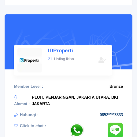
IDProperti
21
Listing Iklan
Member Level :
Bronze
PLUIT, PENJARINGAN, JAKARTA UTARA, DKI
Alamat :
JAKARTA
Hubungi :
0852****3333
Click to chat :