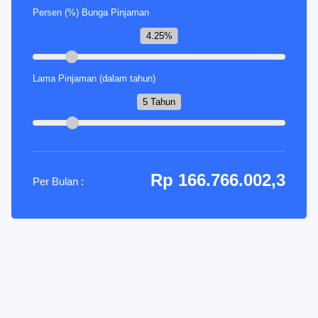
Persen (%) Bunga Pinjaman
4.25%
Lama Pinjaman (dalam tahun)
5 Tahun
Rp 166.766.002,3
Per Bulan :