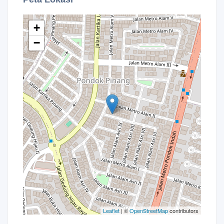
+
−
Leaflet
| ©
OpenStreetMap
contributors