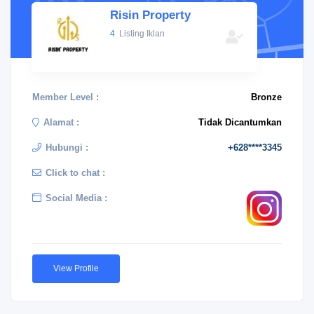
Risin Property
4
Listing Iklan
Member Level :
Bronze
Alamat :
Tidak Dicantumkan
Hubungi :
+628****3345
Click to chat :
Social Media :
View Profile