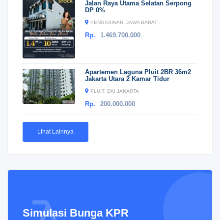
Jalan Raya Utama Selatan Serpong
DP 0%
PENGASINAN, JAWA BARAT
Rp.
1.469.700.000
Apartemen Laguna Pluit 2BR 36m2
Jakarta Utara 2 Kamar Tidur
PLUIT, DKI JAKARTA
Rp.
200.000.000
Lihat Lainnya
Simulasi Bunga KPR