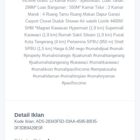
Income Gratis 13 kamar Kost! *Spesifikasi: Luas Tanah :
299M² Luas Bangunan : 550M² Kamar Tidur : 3 Kamar
Mandi : 4 Ruang Tamu Ruang Makan Dapur Garasi
Carport Closet Duduk Shower Air satelit Listrik 4400W
SHM *Magnet Kawasan Hypermart (1,9 km) Supermall
Karawaci (1,9 km) Rumah Sakit Siloam (1,9 km) Pusat
Kota Tangerang (4 km) Pertamina SPBU (950 m) Shell
SPBU (1,5 km) Harga 6,5M nego #rumahdijual #rumah
#property #rumahstrategis #jualrumah #rumahtangerang
#jualrumahatangerang #karawaci #rumahkarawaci
#rumahkost #rumahpasifincome #tempatusaha
#rumahidaman #rumahimpian #rumahnyaman
#pasifincome
Detail Iklan
Kode Iklan:
ADS-28343F5D-33AA-4595-BB35-
0F3DB9429E0F