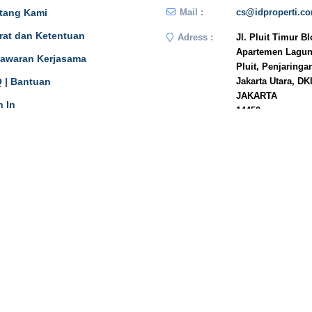
tang Kami
Mail :
cs@idproperti.c
rat dan Ketentuan
Adress :
Jl. Pluit Timur B
Apartemen Lagun
awaran Kerjasama
Pluit, Penjaringa
 | Bantuan
Jakarta Utara, DK
JAKARTA
n In
14450
Phone :
081908778333