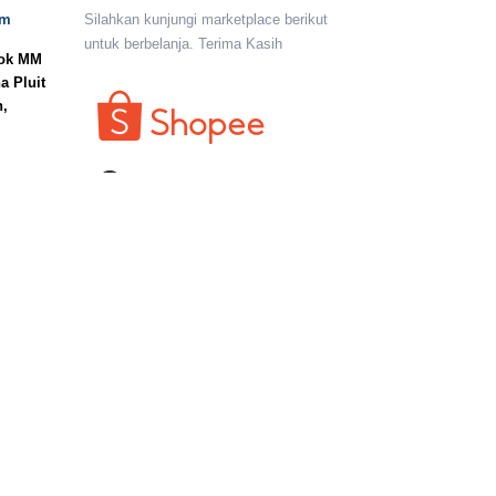
om
Silahkan kunjungi marketplace berikut
untuk berbelanja. Terima Kasih
lok MM
a Pluit
n,
I