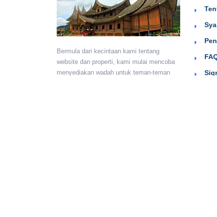
Ten
Sya
Pen
Bermula dari kecintaan kami tentang
FAQ
website dan properti, kami mulai mencoba
Sig
menyediakan wadah untuk teman-teman
berkumpul dan beriklan efektif dengan
harga yang terjangkau. Semoga
bermanfaat.
Monday - Sunday:
24 hours