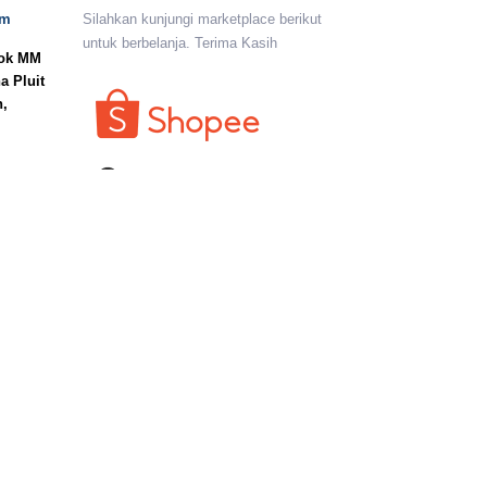
om
Silahkan kunjungi marketplace berikut
untuk berbelanja. Terima Kasih
lok MM
a Pluit
n,
I