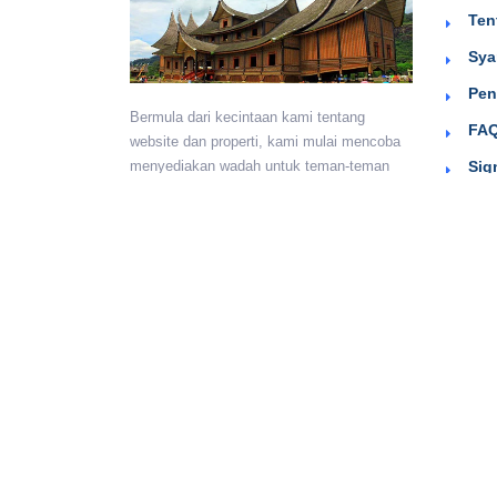
Ten
Sya
Pen
Bermula dari kecintaan kami tentang
FAQ
website dan properti, kami mulai mencoba
Sig
menyediakan wadah untuk teman-teman
berkumpul dan beriklan efektif dengan
harga yang terjangkau. Semoga
bermanfaat.
Monday - Sunday:
24 hours