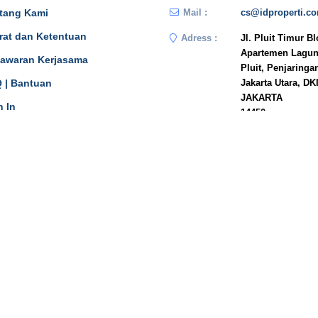
tang Kami
Mail :
cs@idproperti.c
rat dan Ketentuan
Adress :
Jl. Pluit Timur B
Apartemen Lagun
awaran Kerjasama
Pluit, Penjaringa
 | Bantuan
Jakarta Utara, DK
JAKARTA
n In
14450
Phone :
081908778333