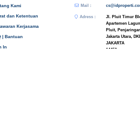
tang Kami
Mail :
cs@idproperti.c
rat dan Ketentuan
Adress :
Jl. Pluit Timur B
Apartemen Lagun
awaran Kerjasama
Pluit, Penjaringa
 | Bantuan
Jakarta Utara, DK
JAKARTA
n In
14450
Phone :
081908778333