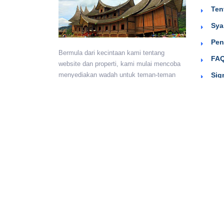
Ten
Sya
Pen
Bermula dari kecintaan kami tentang
FAQ
website dan properti, kami mulai mencoba
Sig
menyediakan wadah untuk teman-teman
berkumpul dan beriklan efektif dengan
harga yang terjangkau. Semoga
bermanfaat.
Monday - Sunday:
24 hours