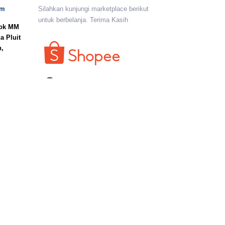
om
Silahkan kunjungi marketplace berikut
untuk berbelanja. Terima Kasih
lok MM
a Pluit
n,
I