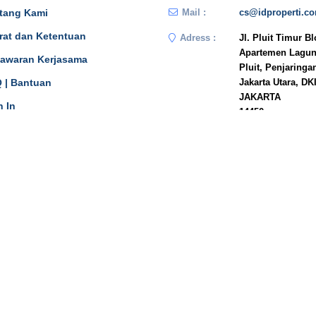
tang Kami
Mail :
cs@idproperti.c
rat dan Ketentuan
Adress :
Jl. Pluit Timur B
Apartemen Lagun
awaran Kerjasama
Pluit, Penjaringa
 | Bantuan
Jakarta Utara, DK
JAKARTA
n In
14450
Phone :
081908778333