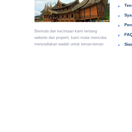
Ten
Sya
Pen
Bermula dari kecintaan kami tentang
FAQ
website dan properti, kami mulai mencoba
Sig
menyediakan wadah untuk teman-teman
berkumpul dan beriklan efektif dengan
harga yang terjangkau. Semoga
bermanfaat.
Monday - Sunday:
24 hours