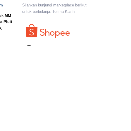
om
Silahkan kunjungi marketplace berikut
untuk berbelanja. Terima Kasih
lok MM
a Pluit
n,
I