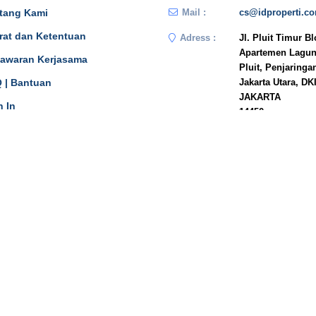
tang Kami
Mail :
cs@idproperti.c
rat dan Ketentuan
Adress :
Jl. Pluit Timur B
Apartemen Lagun
awaran Kerjasama
Pluit, Penjaringa
 | Bantuan
Jakarta Utara, DK
JAKARTA
n In
14450
Phone :
081908778333