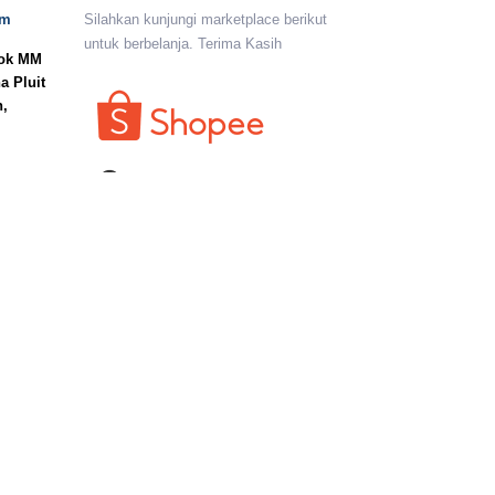
om
Silahkan kunjungi marketplace berikut
untuk berbelanja. Terima Kasih
lok MM
a Pluit
n,
I