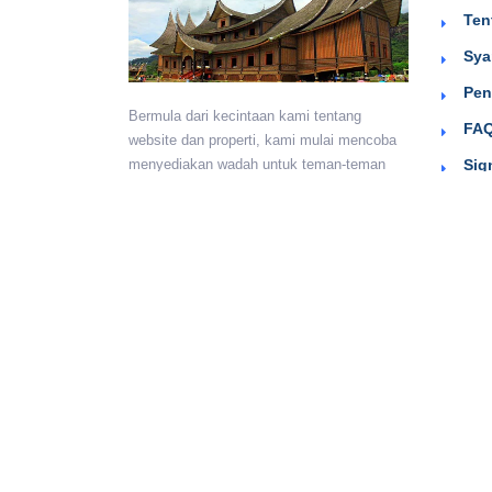
Ten
Sya
Pen
Bermula dari kecintaan kami tentang
FAQ
website dan properti, kami mulai mencoba
Sig
menyediakan wadah untuk teman-teman
berkumpul dan beriklan efektif dengan
harga yang terjangkau. Semoga
bermanfaat.
Monday - Sunday:
24 hours