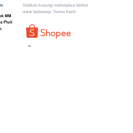
om
Silahkan kunjungi marketplace berikut
untuk berbelanja. Terima Kasih
lok MM
a Pluit
n,
I