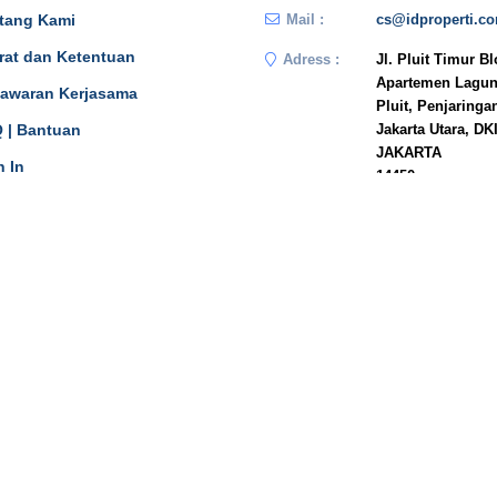
tang Kami
Mail :
cs@idproperti.c
rat dan Ketentuan
Adress :
Jl. Pluit Timur B
Apartemen Lagun
awaran Kerjasama
Pluit, Penjaringa
 | Bantuan
Jakarta Utara, DK
JAKARTA
n In
14450
Phone :
081908778333