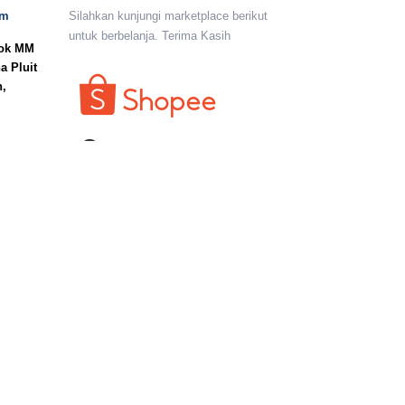
om
Silahkan kunjungi marketplace berikut
untuk berbelanja. Terima Kasih
lok MM
a Pluit
n,
I