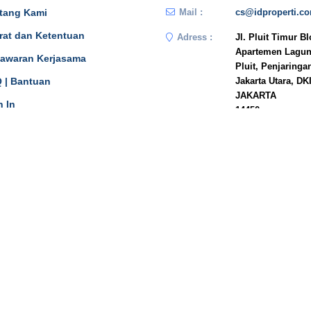
tang Kami
Mail :
cs@idproperti.c
rat dan Ketentuan
Adress :
Jl. Pluit Timur B
Apartemen Lagun
awaran Kerjasama
Pluit, Penjaringa
 | Bantuan
Jakarta Utara, DK
JAKARTA
n In
14450
Phone :
081908778333