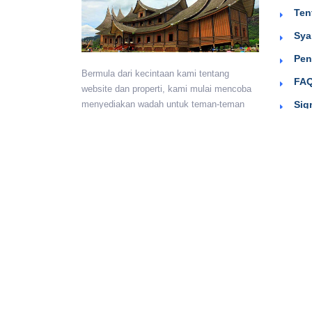
Ten
Sya
Pen
Bermula dari kecintaan kami tentang
FAQ
website dan properti, kami mulai mencoba
Sig
menyediakan wadah untuk teman-teman
berkumpul dan beriklan efektif dengan
harga yang terjangkau. Semoga
bermanfaat.
Monday - Sunday:
24 hours