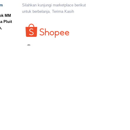
om
Silahkan kunjungi marketplace berikut
untuk berbelanja. Terima Kasih
lok MM
a Pluit
n,
I