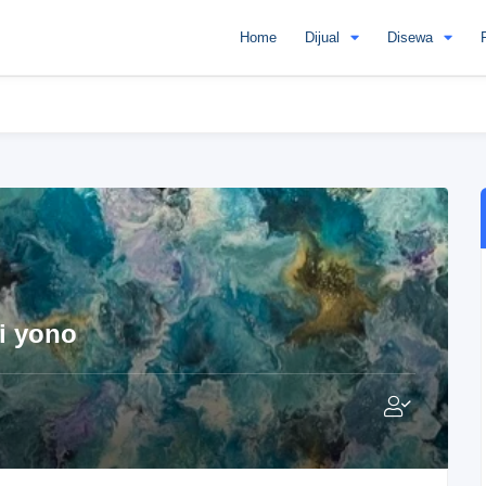
Home
Dijual
Disewa
ri yono