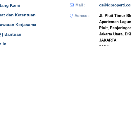
tang Kami
Mail :
cs@idproperti.c
rat dan Ketentuan
Adress :
Jl. Pluit Timur B
Apartemen Lagun
awaran Kerjasama
Pluit, Penjaringa
 | Bantuan
Jakarta Utara, DK
JAKARTA
n In
14450
Phone :
081908778333