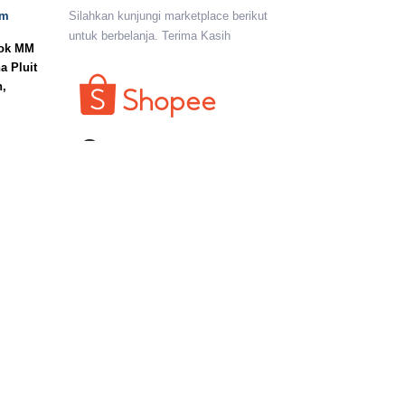
om
Silahkan kunjungi marketplace berikut
untuk berbelanja. Terima Kasih
lok MM
a Pluit
n,
I