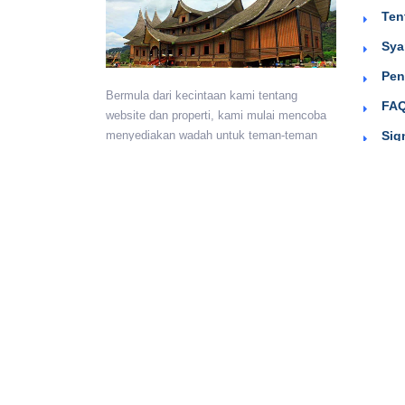
Ten
Sya
Pen
Bermula dari kecintaan kami tentang
FAQ
website dan properti, kami mulai mencoba
Sig
menyediakan wadah untuk teman-teman
berkumpul dan beriklan efektif dengan
harga yang terjangkau. Semoga
bermanfaat.
Monday - Sunday:
24 hours