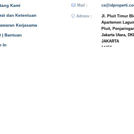
tang Kami
Mail :
cs@idproperti.c
rat dan Ketentuan
Adress :
Jl. Pluit Timur B
Apartemen Lagun
awaran Kerjasama
Pluit, Penjaringa
 | Bantuan
Jakarta Utara, DK
JAKARTA
n In
14450
Phone :
081908778333