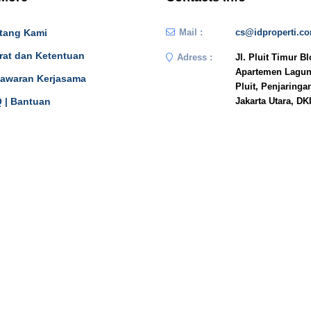
tang Kami
Mail :
cs@idproperti.c
rat dan Ketentuan
Adress :
Jl. Pluit Timur B
Apartemen Lagun
awaran Kerjasama
Pluit, Penjaringa
 | Bantuan
Jakarta Utara, DK
JAKARTA
n In
14450
Phone :
081908778333