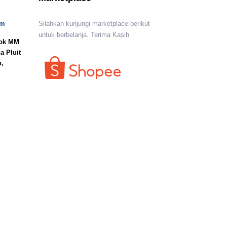
om
Silahkan kunjungi marketplace berikut
untuk berbelanja. Terima Kasih
lok MM
a Pluit
n,
I