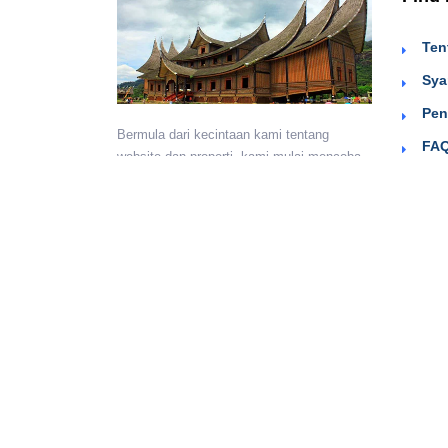
Ten
Sya
Pen
Bermula dari kecintaan kami tentang
FAQ
website dan properti, kami mulai mencoba
Sig
menyediakan wadah untuk teman-teman
berkumpul dan beriklan efektif dengan
harga yang terjangkau. Semoga
bermanfaat.
Monday - Sunday:
24 hours