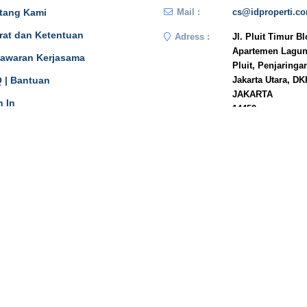
tang Kami
Mail :
cs@idproperti.c
rat dan Ketentuan
Adress :
Jl. Pluit Timur B
Apartemen Lagun
awaran Kerjasama
Pluit, Penjaringa
 | Bantuan
Jakarta Utara, DK
JAKARTA
n In
14450
Phone :
081908778333