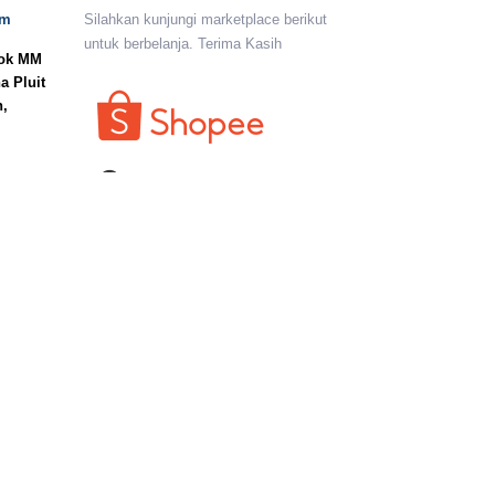
om
Silahkan kunjungi marketplace berikut
untuk berbelanja. Terima Kasih
lok MM
a Pluit
n,
I