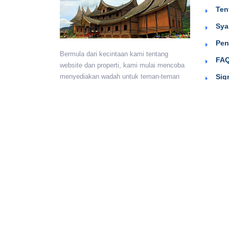
Ten
Sya
Pen
Bermula dari kecintaan kami tentang
FAQ
website dan properti, kami mulai mencoba
Sig
menyediakan wadah untuk teman-teman
berkumpul dan beriklan efektif dengan
harga yang terjangkau. Semoga
bermanfaat.
Monday - Sunday:
24 hours