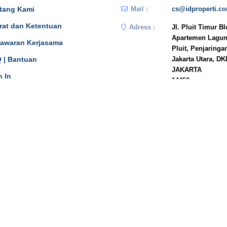
tang Kami
Mail :
cs@idproperti.c
rat dan Ketentuan
Adress :
Jl. Pluit Timur B
Apartemen Lagun
awaran Kerjasama
Pluit, Penjaringa
 | Bantuan
Jakarta Utara, DK
JAKARTA
n In
14450
Phone :
081908778333