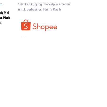
om
Silahkan kunjungi marketplace berikut
untuk berbelanja. Terima Kasih
lok MM
a Pluit
n,
I