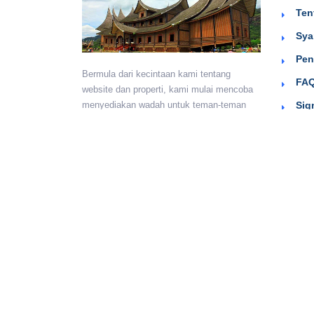
Ten
Sya
Pen
Bermula dari kecintaan kami tentang
FAQ
website dan properti, kami mulai mencoba
Sig
menyediakan wadah untuk teman-teman
berkumpul dan beriklan efektif dengan
harga yang terjangkau. Semoga
bermanfaat.
Monday - Sunday:
24 hours