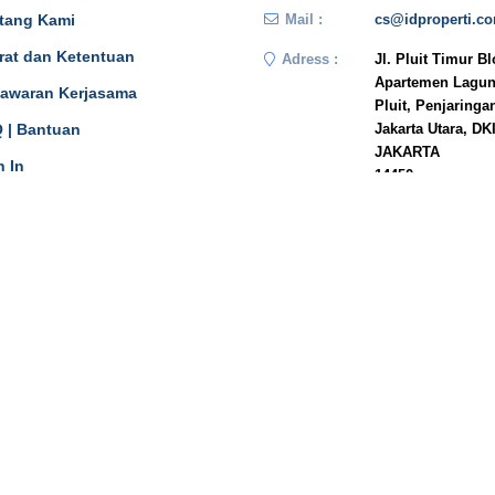
tang Kami
Mail :
cs@idproperti.c
rat dan Ketentuan
Adress :
Jl. Pluit Timur B
Apartemen Lagun
awaran Kerjasama
Pluit, Penjaringa
 | Bantuan
Jakarta Utara, DK
JAKARTA
n In
14450
Phone :
081908778333