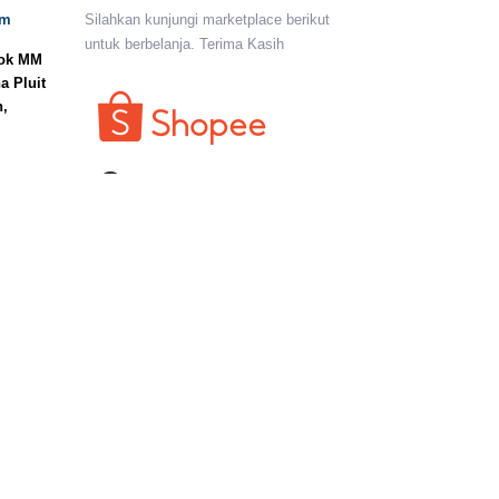
om
Silahkan kunjungi marketplace berikut
untuk berbelanja. Terima Kasih
lok MM
a Pluit
n,
I