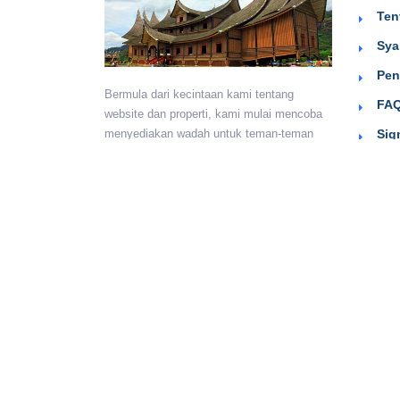
Ten
Sya
Pen
Bermula dari kecintaan kami tentang
FAQ
website dan properti, kami mulai mencoba
Sig
menyediakan wadah untuk teman-teman
berkumpul dan beriklan efektif dengan
harga yang terjangkau. Semoga
bermanfaat.
Monday - Sunday:
24 hours