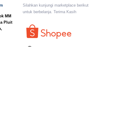
om
Silahkan kunjungi marketplace berikut
untuk berbelanja. Terima Kasih
lok MM
a Pluit
n,
I