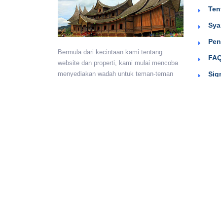
Ten
Sya
Pen
Bermula dari kecintaan kami tentang
FAQ
website dan properti, kami mulai mencoba
Sig
menyediakan wadah untuk teman-teman
berkumpul dan beriklan efektif dengan
harga yang terjangkau. Semoga
bermanfaat.
Monday - Sunday:
24 hours