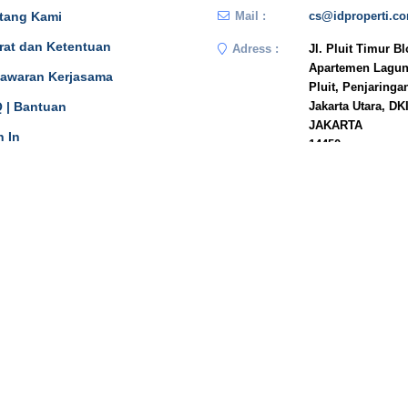
tang Kami
Mail :
cs@idproperti.c
rat dan Ketentuan
Adress :
Jl. Pluit Timur B
Apartemen Lagun
awaran Kerjasama
Pluit, Penjaringa
 | Bantuan
Jakarta Utara, DK
JAKARTA
n In
14450
Phone :
081908778333