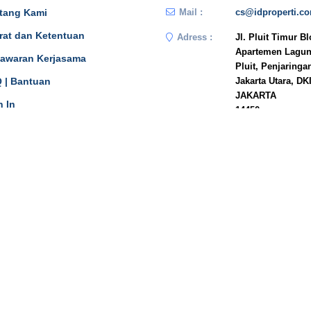
tang Kami
Mail :
cs@idproperti.c
rat dan Ketentuan
Adress :
Jl. Pluit Timur B
Apartemen Lagun
awaran Kerjasama
Pluit, Penjaringa
 | Bantuan
Jakarta Utara, DK
JAKARTA
n In
14450
Phone :
081908778333