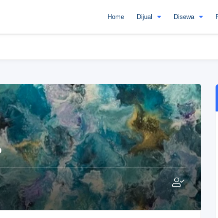
Home
Dijual
Disewa
o