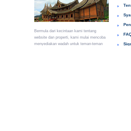
Ten
Sya
Pen
Bermula dari kecintaan kami tentang
FAQ
website dan properti, kami mulai mencoba
Sig
menyediakan wadah untuk teman-teman
berkumpul dan beriklan efektif dengan
harga yang terjangkau. Semoga
bermanfaat.
Monday - Sunday:
24 hours