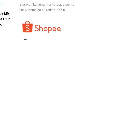
om
Silahkan kunjungi marketplace berikut
untuk berbelanja. Terima Kasih
lok MM
a Pluit
n,
I