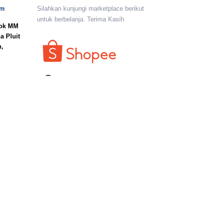
om
Silahkan kunjungi marketplace berikut
untuk berbelanja. Terima Kasih
lok MM
a Pluit
n,
I