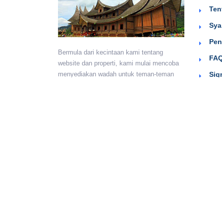
Ten
Sya
Pen
Bermula dari kecintaan kami tentang
FAQ
website dan properti, kami mulai mencoba
Sig
menyediakan wadah untuk teman-teman
berkumpul dan beriklan efektif dengan
harga yang terjangkau. Semoga
bermanfaat.
Monday - Sunday:
24 hours