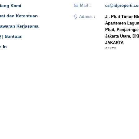
tang Kami
Mail :
cs@idproperti.c
rat dan Ketentuan
Adress :
Jl. Pluit Timur B
Apartemen Lagun
awaran Kerjasama
Pluit, Penjaringa
 | Bantuan
Jakarta Utara, DK
JAKARTA
n In
14450
Phone :
081908778333