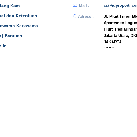
tang Kami
Mail :
cs@idproperti.c
rat dan Ketentuan
Adress :
Jl. Pluit Timur B
Apartemen Lagun
awaran Kerjasama
Pluit, Penjaringa
 | Bantuan
Jakarta Utara, DK
JAKARTA
n In
14450
Phone :
081908778333