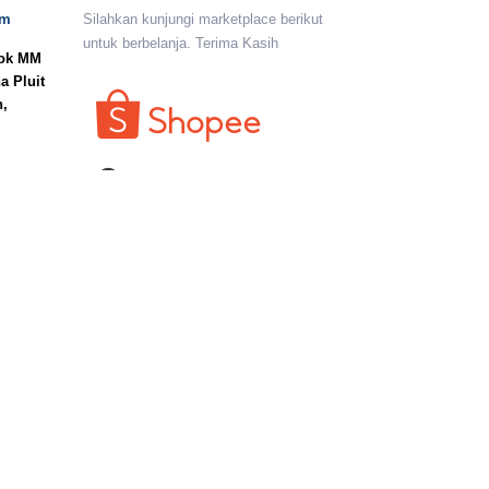
om
Silahkan kunjungi marketplace berikut
untuk berbelanja. Terima Kasih
lok MM
a Pluit
n,
I