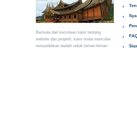
Ten
Sya
Pen
Bermula dari kecintaan kami tentang
FAQ
website dan properti, kami mulai mencoba
Sig
menyediakan wadah untuk teman-teman
berkumpul dan beriklan efektif dengan
harga yang terjangkau. Semoga
bermanfaat.
Monday - Sunday:
24 hours