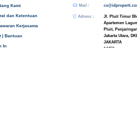
tang Kami
Mail :
cs@idproperti.c
rat dan Ketentuan
Adress :
Jl. Pluit Timur B
Apartemen Lagun
awaran Kerjasama
Pluit, Penjaringa
 | Bantuan
Jakarta Utara, DK
JAKARTA
n In
14450
Phone :
081908778333