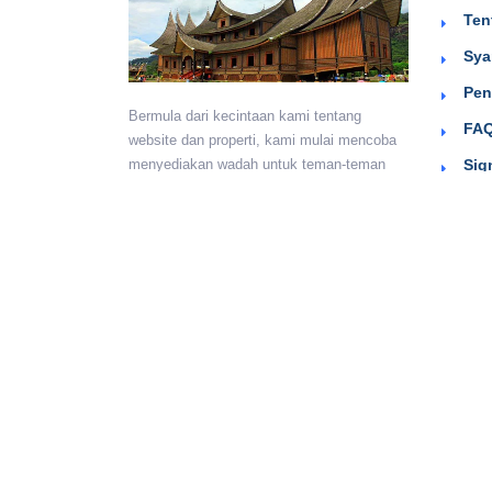
Ten
Sya
Pen
Bermula dari kecintaan kami tentang
FAQ
website dan properti, kami mulai mencoba
Sig
menyediakan wadah untuk teman-teman
berkumpul dan beriklan efektif dengan
harga yang terjangkau. Semoga
bermanfaat.
Monday - Sunday:
24 hours