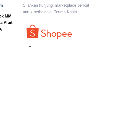
om
Silahkan kunjungi marketplace berikut
untuk berbelanja. Terima Kasih
lok MM
a Pluit
n,
I