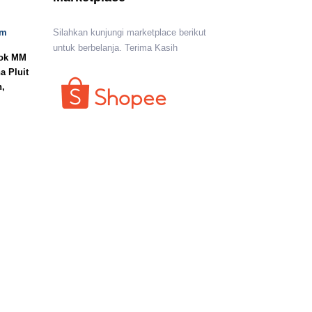
om
Silahkan kunjungi marketplace berikut
untuk berbelanja. Terima Kasih
lok MM
a Pluit
n,
I