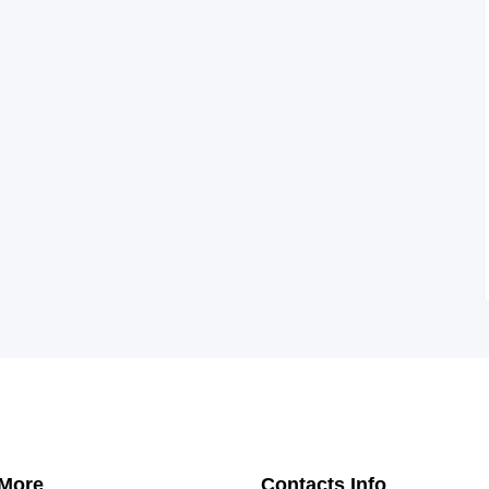
 More
Contacts Info