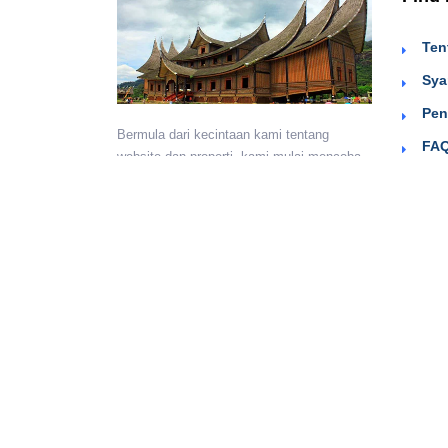
Ten
Sya
Pen
Bermula dari kecintaan kami tentang
FAQ
website dan properti, kami mulai mencoba
Sig
menyediakan wadah untuk teman-teman
berkumpul dan beriklan efektif dengan
harga yang terjangkau. Semoga
bermanfaat.
Monday - Sunday:
24 hours