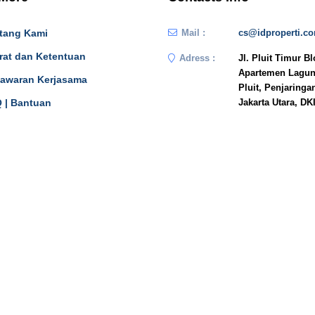
tang Kami
Mail :
cs@idproperti.c
rat dan Ketentuan
Adress :
Jl. Pluit Timur B
Apartemen Lagun
awaran Kerjasama
Pluit, Penjaringa
 | Bantuan
Jakarta Utara, DK
JAKARTA
n In
14450
Phone :
081908778333