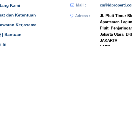
tang Kami
Mail :
cs@idproperti.c
rat dan Ketentuan
Adress :
Jl. Pluit Timur B
Apartemen Lagun
awaran Kerjasama
Pluit, Penjaringa
 | Bantuan
Jakarta Utara, DK
JAKARTA
n In
14450
Phone :
081908778333