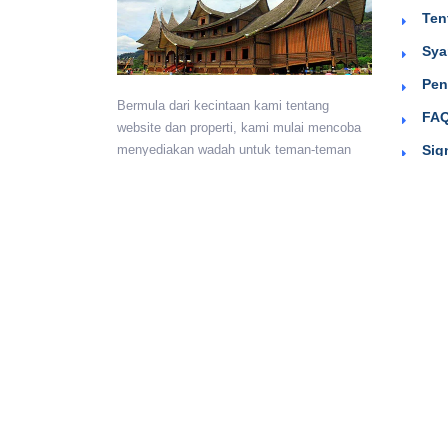
Ten
Sya
Pen
Bermula dari kecintaan kami tentang
FAQ
website dan properti, kami mulai mencoba
Sig
menyediakan wadah untuk teman-teman
berkumpul dan beriklan efektif dengan
harga yang terjangkau. Semoga
bermanfaat.
Monday - Sunday:
24 hours