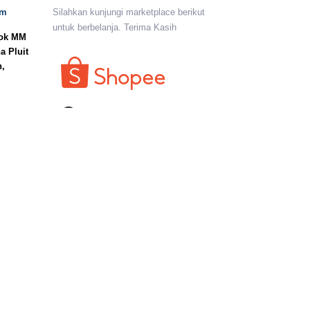
om
Silahkan kunjungi marketplace berikut
untuk berbelanja. Terima Kasih
lok MM
a Pluit
n,
I