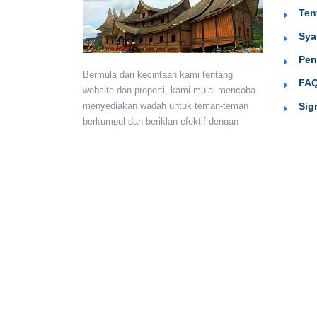
Ten
Sya
Pen
Bermula dari kecintaan kami tentang
FAQ
website dan properti, kami mulai mencoba
Sig
menyediakan wadah untuk teman-teman
berkumpul dan beriklan efektif dengan
harga yang terjangkau. Semoga
bermanfaat.
Monday - Sunday:
24 hours