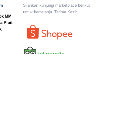
om
Silahkan kunjungi marketplace berikut
untuk berbelanja. Terima Kasih
lok MM
a Pluit
n,
I