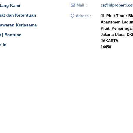
tang Kami
Mail :
cs@idproperti.c
rat dan Ketentuan
Adress :
Jl. Pluit Timur B
Apartemen Lagun
awaran Kerjasama
Pluit, Penjaringa
 | Bantuan
Jakarta Utara, DK
JAKARTA
n In
14450
Phone :
081908778333