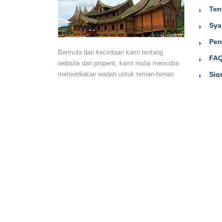
Ten
Sya
Pen
Bermula dari kecintaan kami tentang
FAQ
website dan properti, kami mulai mencoba
Sig
menyediakan wadah untuk teman-teman
berkumpul dan beriklan efektif dengan
harga yang terjangkau. Semoga
bermanfaat.
Monday - Sunday:
24 hours