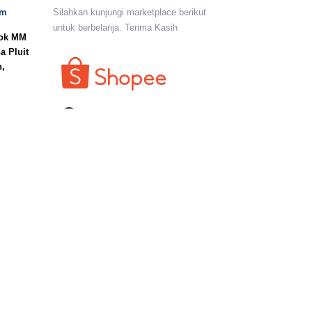
om
Silahkan kunjungi marketplace berikut
untuk berbelanja. Terima Kasih
lok MM
a Pluit
n,
I