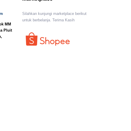
om
Silahkan kunjungi marketplace berikut
untuk berbelanja. Terima Kasih
lok MM
a Pluit
n,
I