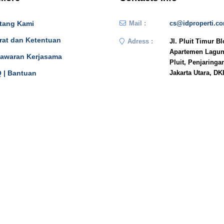
tang Kami
Mail :
cs@idproperti.c
rat dan Ketentuan
Adress :
Jl. Pluit Timur B
Apartemen Lagun
awaran Kerjasama
Pluit, Penjaringa
 | Bantuan
Jakarta Utara, DK
JAKARTA
n In
14450
Phone :
081908778333