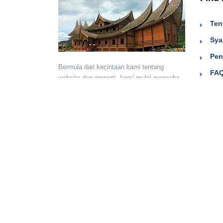
Ten
Sya
Pen
Bermula dari kecintaan kami tentang
FAQ
website dan properti, kami mulai mencoba
Sig
menyediakan wadah untuk teman-teman
berkumpul dan beriklan efektif dengan
harga yang terjangkau. Semoga
bermanfaat.
Monday - Sunday:
24 hours