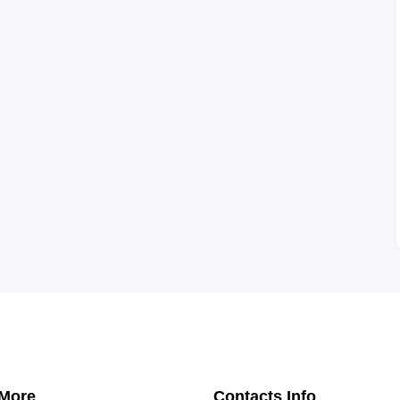
 More
Contacts Info