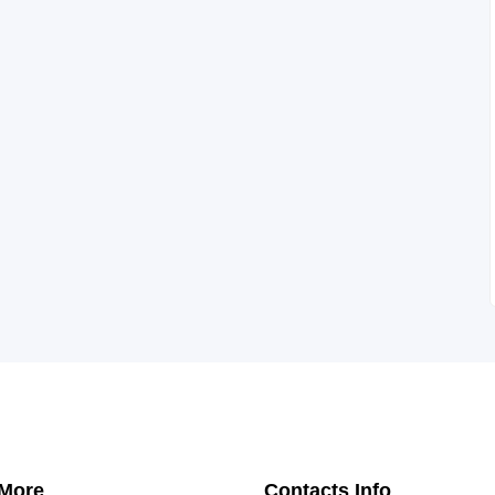
 More
Contacts Info