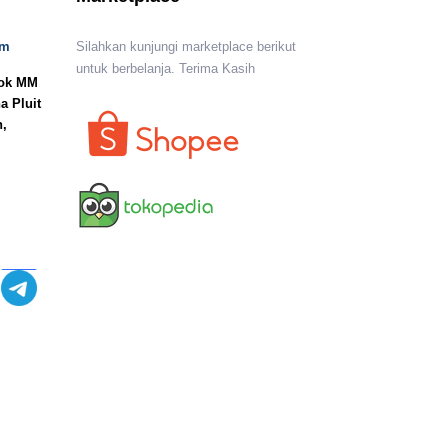
om
Silahkan kunjungi marketplace berikut
untuk berbelanja. Terima Kasih
lok MM
a Pluit
n,
I