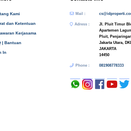
tang Kami
Mail :
cs@idproperti.c
rat dan Ketentuan
Adress :
Jl. Pluit Timur B
Apartemen Lagun
awaran Kerjasama
Pluit, Penjaringa
 | Bantuan
Jakarta Utara, DK
JAKARTA
n In
14450
Phone :
081908778333