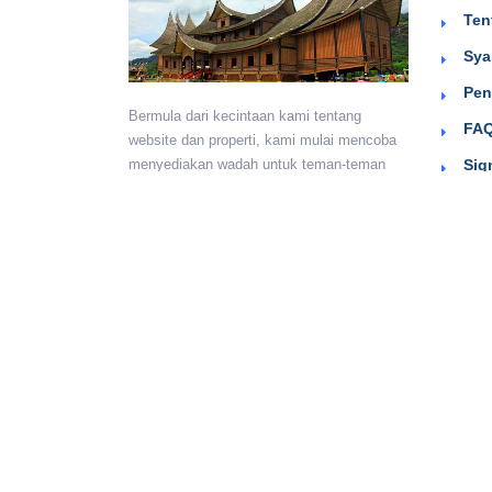
Ten
Sya
Pen
Bermula dari kecintaan kami tentang
FAQ
website dan properti, kami mulai mencoba
Sig
menyediakan wadah untuk teman-teman
berkumpul dan beriklan efektif dengan
harga yang terjangkau. Semoga
bermanfaat.
Monday - Sunday:
24 hours