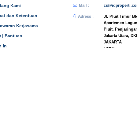
tang Kami
Mail :
cs@idproperti.c
rat dan Ketentuan
Adress :
Jl. Pluit Timur B
Apartemen Lagun
awaran Kerjasama
Pluit, Penjaringa
 | Bantuan
Jakarta Utara, DK
JAKARTA
n In
14450
Phone :
081908778333