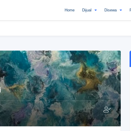
Home
Dijual
Disewa
i