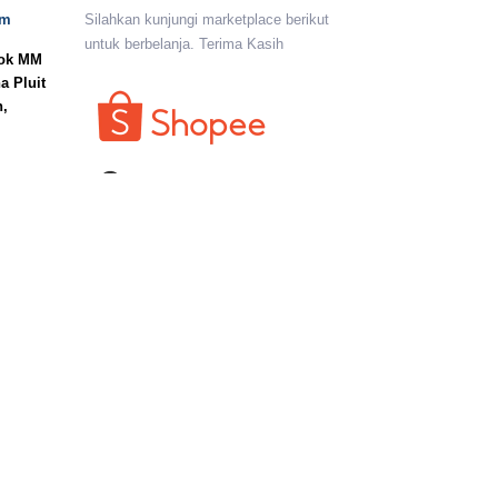
om
Silahkan kunjungi marketplace berikut
untuk berbelanja. Terima Kasih
lok MM
a Pluit
n,
I