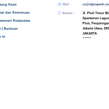
tang Kami
Mail :
cs@idproperti.c
rat dan Ketentuan
Adress :
Jl. Pluit Timur B
Apartemen Lagun
awaran Kerjasama
Pluit, Penjaringa
 | Bantuan
Jakarta Utara, DK
JAKARTA
n In
14450
Phone :
081908778333