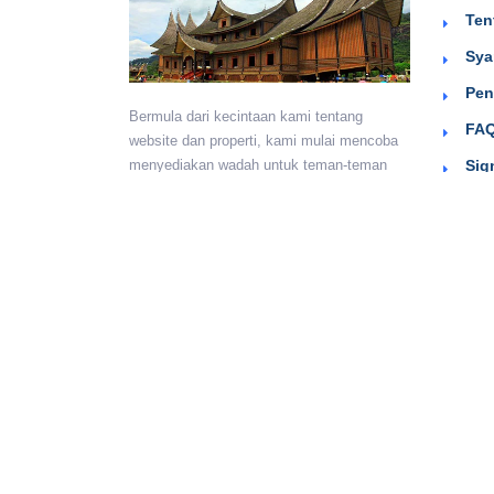
Ten
Sya
Pen
Bermula dari kecintaan kami tentang
FAQ
website dan properti, kami mulai mencoba
Sig
menyediakan wadah untuk teman-teman
berkumpul dan beriklan efektif dengan
harga yang terjangkau. Semoga
bermanfaat.
Monday - Sunday:
24 hours