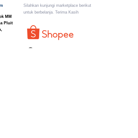
om
Silahkan kunjungi marketplace berikut
untuk berbelanja. Terima Kasih
lok MM
a Pluit
n,
I