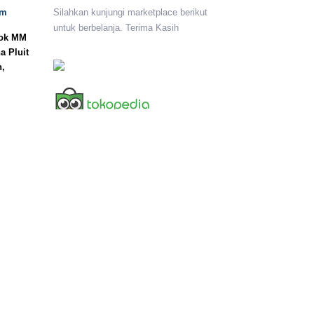
om
Silahkan kunjungi marketplace berikut
untuk berbelanja. Terima Kasih
lok MM
a Pluit
n,
I