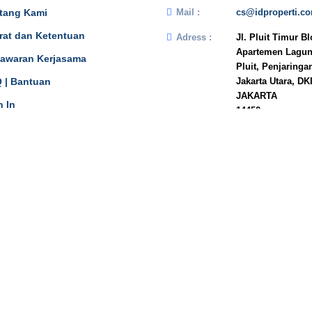
tang Kami
Mail :
cs@idproperti.c
rat dan Ketentuan
Adress :
Jl. Pluit Timur B
Apartemen Lagun
awaran Kerjasama
Pluit, Penjaringa
 | Bantuan
Jakarta Utara, DK
JAKARTA
n In
14450
Phone :
081908778333