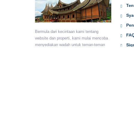
Ten
Sya
Pen
Bermula dari kecintaan kami tentang
FAQ
website dan properti, kami mulai mencoba
Sig
menyediakan wadah untuk teman-teman
berkumpul dan beriklan efektif dengan
harga yang terjangkau. Semoga
bermanfaat.
Monday - Sunday:
24 hours