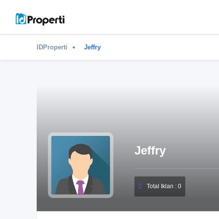
IDProperti
Jeffry
Jeffry
Total Iklan : 0