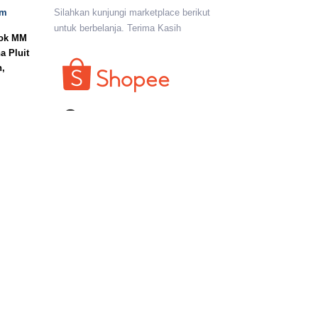
om
Silahkan kunjungi marketplace berikut
untuk berbelanja. Terima Kasih
lok MM
a Pluit
n,
I