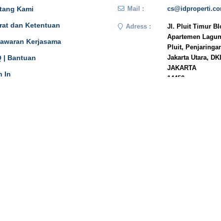
tang Kami
Mail :
cs@idproperti.c
rat dan Ketentuan
Adress :
Jl. Pluit Timur B
Apartemen Lagun
awaran Kerjasama
Pluit, Penjaringa
 | Bantuan
Jakarta Utara, DK
JAKARTA
n In
14450
Phone :
081908778333