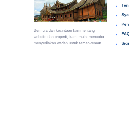
Ten
Sya
Pen
Bermula dari kecintaan kami tentang
FAQ
website dan properti, kami mulai mencoba
Sig
menyediakan wadah untuk teman-teman
berkumpul dan beriklan efektif dengan
harga yang terjangkau. Semoga
bermanfaat.
Monday - Sunday:
24 hours