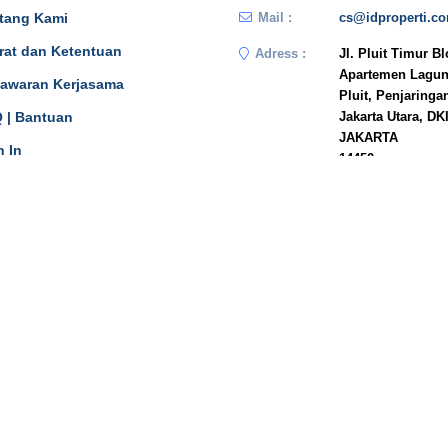
tang Kami
Mail :
cs@idproperti.c
rat dan Ketentuan
Adress :
Jl. Pluit Timur B
Apartemen Lagun
awaran Kerjasama
Pluit, Penjaringa
 | Bantuan
Jakarta Utara, DK
JAKARTA
n In
14450
Phone :
081908778333