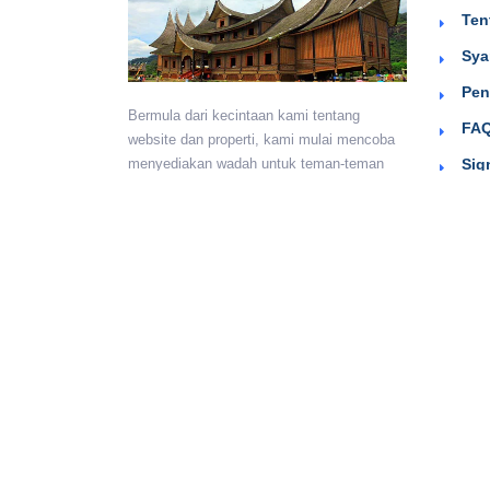
Ten
Sya
Pen
Bermula dari kecintaan kami tentang
FAQ
website dan properti, kami mulai mencoba
Sig
menyediakan wadah untuk teman-teman
berkumpul dan beriklan efektif dengan
harga yang terjangkau. Semoga
bermanfaat.
Monday - Sunday:
24 hours