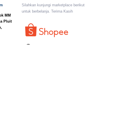
om
Silahkan kunjungi marketplace berikut
untuk berbelanja. Terima Kasih
lok MM
a Pluit
n,
I