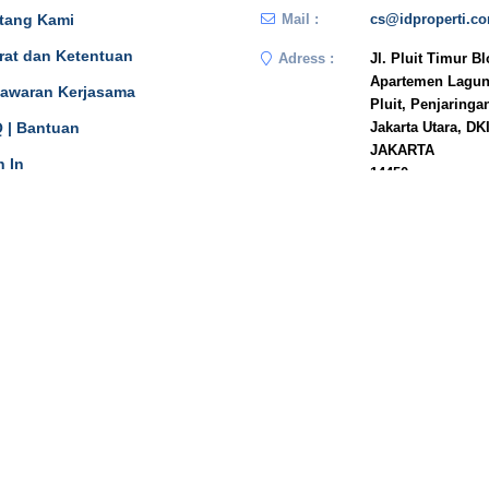
tang Kami
Mail :
cs@idproperti.c
rat dan Ketentuan
Adress :
Jl. Pluit Timur B
Apartemen Lagun
awaran Kerjasama
Pluit, Penjaringa
 | Bantuan
Jakarta Utara, DK
JAKARTA
n In
14450
Phone :
081908778333