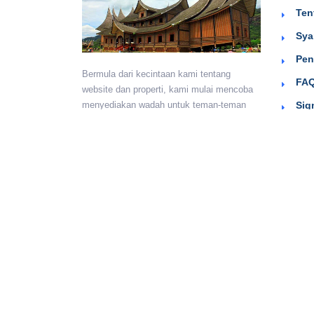
Ten
Sya
Pen
Bermula dari kecintaan kami tentang
FAQ
website dan properti, kami mulai mencoba
Sig
menyediakan wadah untuk teman-teman
berkumpul dan beriklan efektif dengan
harga yang terjangkau. Semoga
bermanfaat.
Monday - Sunday:
24 hours