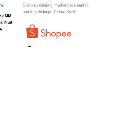
om
Silahkan kunjungi marketplace berikut
untuk berbelanja. Terima Kasih
lok MM
a Pluit
n,
I