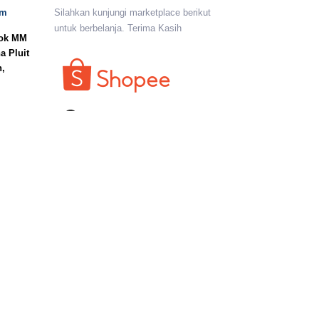
om
Silahkan kunjungi marketplace berikut
untuk berbelanja. Terima Kasih
lok MM
a Pluit
n,
I