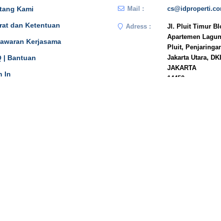
tang Kami
Mail :
cs@idproperti.c
rat dan Ketentuan
Adress :
Jl. Pluit Timur B
Apartemen Lagun
awaran Kerjasama
Pluit, Penjaringa
 | Bantuan
Jakarta Utara, DK
JAKARTA
n In
14450
Phone :
081908778333