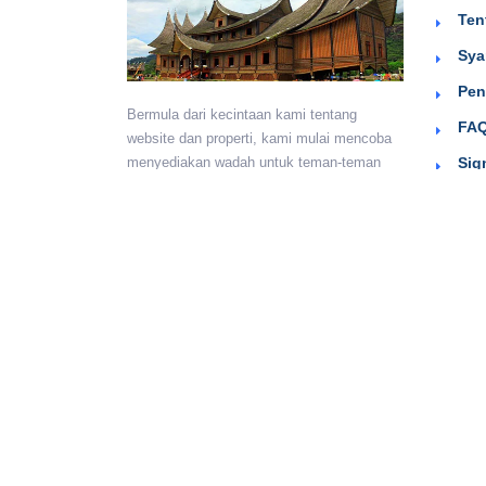
Ten
Sya
Pen
Bermula dari kecintaan kami tentang
FAQ
website dan properti, kami mulai mencoba
Sig
menyediakan wadah untuk teman-teman
berkumpul dan beriklan efektif dengan
harga yang terjangkau. Semoga
bermanfaat.
Monday - Sunday:
24 hours