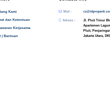
tang Kami
Mail :
cs@idproperti.c
rat dan Ketentuan
Adress :
Jl. Pluit Timur B
Apartemen Lagun
awaran Kerjasama
Pluit, Penjaringa
 | Bantuan
Jakarta Utara, DK
JAKARTA
n In
14450
Phone :
081908778333