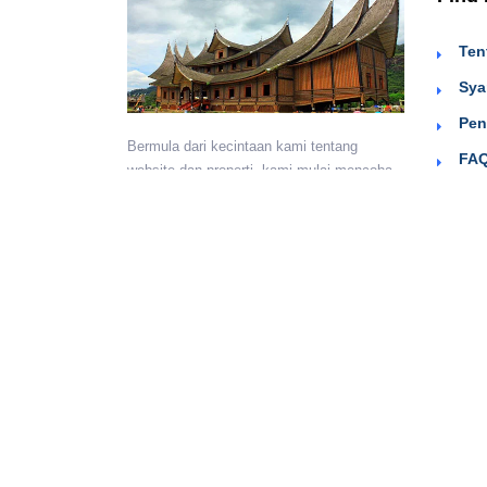
Ten
Sya
Pen
Bermula dari kecintaan kami tentang
FAQ
website dan properti, kami mulai mencoba
Sig
menyediakan wadah untuk teman-teman
berkumpul dan beriklan efektif dengan
harga yang terjangkau. Semoga
bermanfaat.
Monday - Sunday:
24 hours