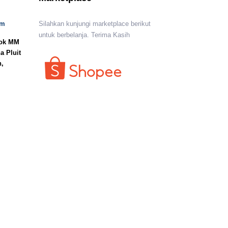
om
Silahkan kunjungi marketplace berikut
untuk berbelanja. Terima Kasih
lok MM
a Pluit
n,
I