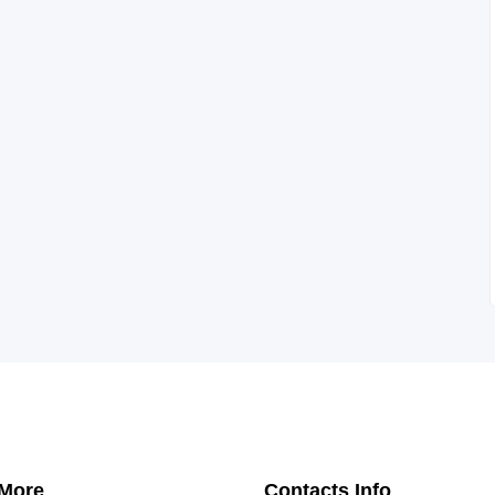
 More
Contacts Info