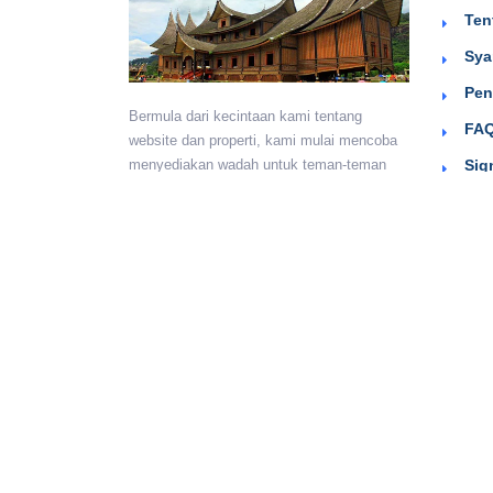
Ten
Sya
Pen
Bermula dari kecintaan kami tentang
FAQ
website dan properti, kami mulai mencoba
Sig
menyediakan wadah untuk teman-teman
berkumpul dan beriklan efektif dengan
harga yang terjangkau. Semoga
bermanfaat.
Monday - Sunday:
24 hours