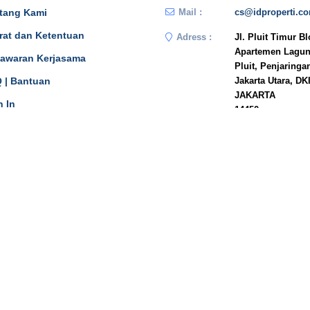
tang Kami
Mail :
cs@idproperti.c
rat dan Ketentuan
Adress :
Jl. Pluit Timur B
Apartemen Lagun
awaran Kerjasama
Pluit, Penjaringa
 | Bantuan
Jakarta Utara, DK
JAKARTA
n In
14450
Phone :
081908778333