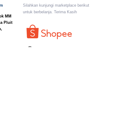
om
Silahkan kunjungi marketplace berikut
untuk berbelanja. Terima Kasih
lok MM
a Pluit
n,
I