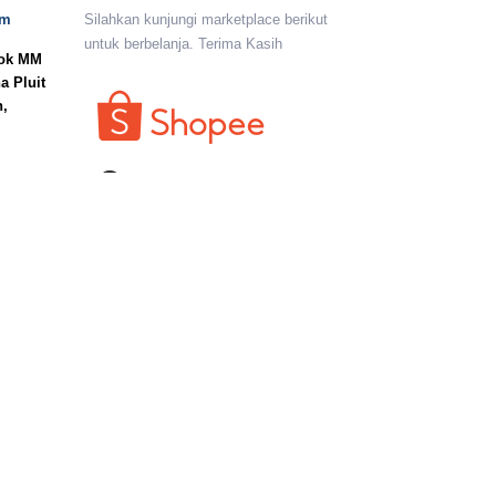
om
Silahkan kunjungi marketplace berikut
untuk berbelanja. Terima Kasih
lok MM
a Pluit
n,
I