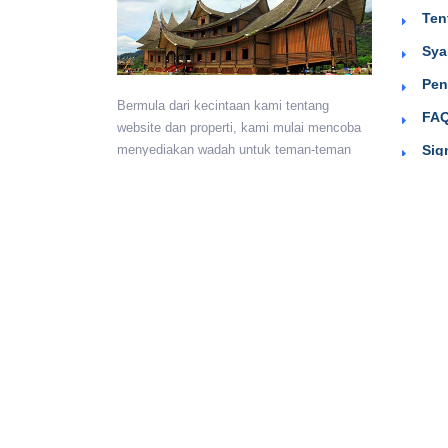
Ten
Sya
Pen
Bermula dari kecintaan kami tentang
FAQ
website dan properti, kami mulai mencoba
Sig
menyediakan wadah untuk teman-teman
berkumpul dan beriklan efektif dengan
harga yang terjangkau. Semoga
bermanfaat.
Monday - Sunday:
24 hours