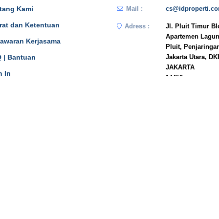
tang Kami
Mail :
cs@idproperti.c
rat dan Ketentuan
Adress :
Jl. Pluit Timur B
Apartemen Lagun
awaran Kerjasama
Pluit, Penjaringa
 | Bantuan
Jakarta Utara, DK
JAKARTA
n In
14450
Phone :
081908778333