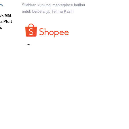
om
Silahkan kunjungi marketplace berikut
untuk berbelanja. Terima Kasih
lok MM
a Pluit
n,
I