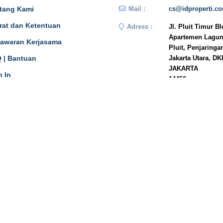
tang Kami
Mail :
cs@idproperti.c
rat dan Ketentuan
Adress :
Jl. Pluit Timur B
Apartemen Lagun
awaran Kerjasama
Pluit, Penjaringa
 | Bantuan
Jakarta Utara, DK
JAKARTA
n In
14450
Phone :
081908778333