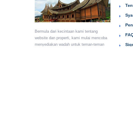
Ten
Sya
Pen
Bermula dari kecintaan kami tentang
FAQ
website dan properti, kami mulai mencoba
Sig
menyediakan wadah untuk teman-teman
berkumpul dan beriklan efektif dengan
harga yang terjangkau. Semoga
bermanfaat.
Monday - Sunday:
24 hours