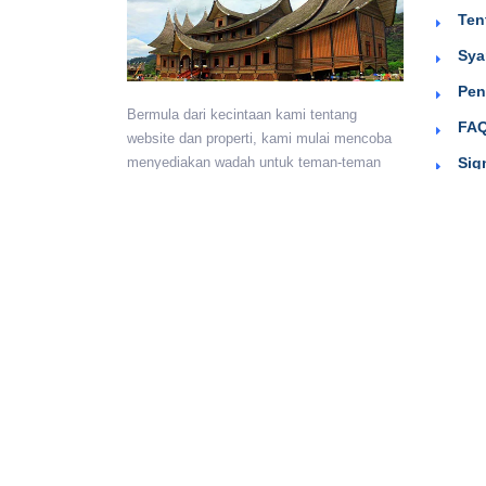
Ten
Sya
Pen
Bermula dari kecintaan kami tentang
FAQ
website dan properti, kami mulai mencoba
Sig
menyediakan wadah untuk teman-teman
berkumpul dan beriklan efektif dengan
harga yang terjangkau. Semoga
bermanfaat.
Monday - Sunday:
24 hours