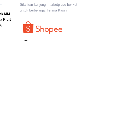
om
Silahkan kunjungi marketplace berikut
untuk berbelanja. Terima Kasih
lok MM
a Pluit
n,
I