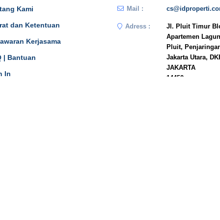
tang Kami
Mail :
cs@idproperti.c
rat dan Ketentuan
Adress :
Jl. Pluit Timur B
Apartemen Lagun
awaran Kerjasama
Pluit, Penjaringa
 | Bantuan
Jakarta Utara, DK
JAKARTA
n In
14450
Phone :
081908778333