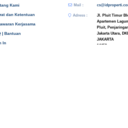
tang Kami
Mail :
cs@idproperti.c
rat dan Ketentuan
Adress :
Jl. Pluit Timur B
Apartemen Lagun
awaran Kerjasama
Pluit, Penjaringa
 | Bantuan
Jakarta Utara, DK
JAKARTA
n In
14450
Phone :
081908778333