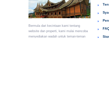
Ten
Sya
Pen
Bermula dari kecintaan kami tentang
FAQ
website dan properti, kami mulai mencoba
Sig
menyediakan wadah untuk teman-teman
berkumpul dan beriklan efektif dengan
harga yang terjangkau. Semoga
bermanfaat.
Monday - Sunday:
24 hours