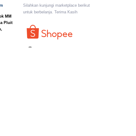
om
Silahkan kunjungi marketplace berikut
untuk berbelanja. Terima Kasih
lok MM
a Pluit
n,
I