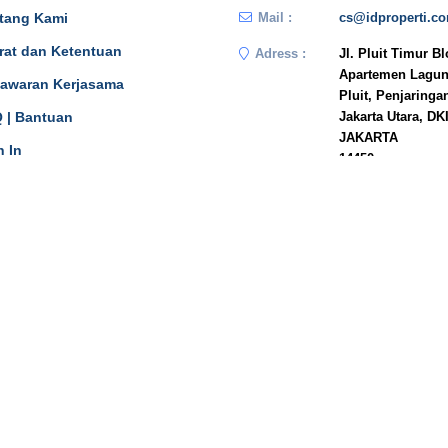
tang Kami
Mail :
cs@idproperti.c
rat dan Ketentuan
Adress :
Jl. Pluit Timur B
Apartemen Lagun
awaran Kerjasama
Pluit, Penjaringa
 | Bantuan
Jakarta Utara, DK
JAKARTA
n In
14450
Phone :
081908778333