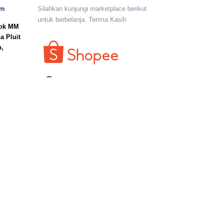
om
Silahkan kunjungi marketplace berikut
untuk berbelanja. Terima Kasih
lok MM
a Pluit
n,
I