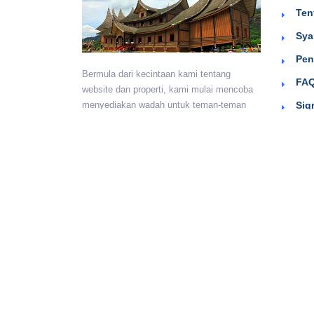
Ten
Sya
Pen
Bermula dari kecintaan kami tentang
FAQ
website dan properti, kami mulai mencoba
Sig
menyediakan wadah untuk teman-teman
berkumpul dan beriklan efektif dengan
harga yang terjangkau. Semoga
bermanfaat.
Monday - Sunday:
24 hours