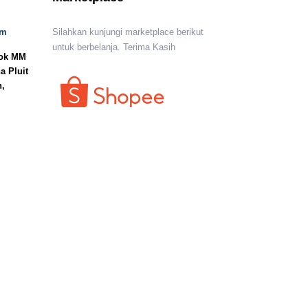
om
Silahkan kunjungi marketplace berikut
untuk berbelanja. Terima Kasih
lok MM
a Pluit
n,
I