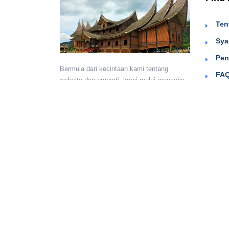
Ten
Sya
Pen
Bermula dari kecintaan kami tentang
FAQ
website dan properti, kami mulai mencoba
Sig
menyediakan wadah untuk teman-teman
berkumpul dan beriklan efektif dengan
harga yang terjangkau. Semoga
bermanfaat.
Monday - Sunday:
24 hours