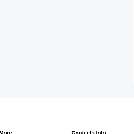
 More
Contacts Info