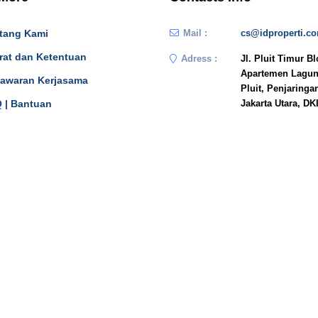
tang Kami
Mail :
cs@idproperti.c
rat dan Ketentuan
Adress :
Jl. Pluit Timur B
Apartemen Lagun
awaran Kerjasama
Pluit, Penjaringa
 | Bantuan
Jakarta Utara, DK
JAKARTA
n In
14450
Phone :
081908778333