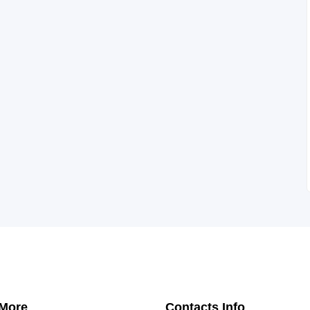
 More
Contacts Info