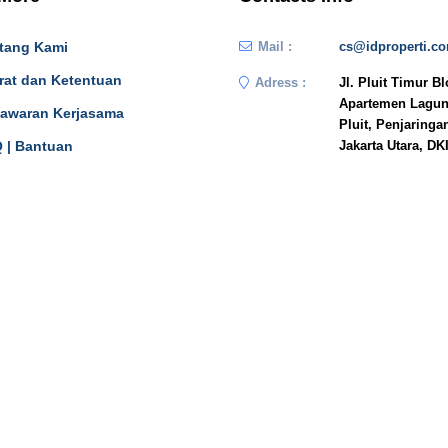
tang Kami
Mail :
cs@idproperti.c
rat dan Ketentuan
Adress :
Jl. Pluit Timur B
Apartemen Lagun
awaran Kerjasama
Pluit, Penjaringa
 | Bantuan
Jakarta Utara, DK
JAKARTA
n In
14450
Phone :
081908778333