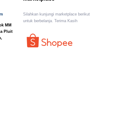
om
Silahkan kunjungi marketplace berikut
untuk berbelanja. Terima Kasih
lok MM
a Pluit
n,
I