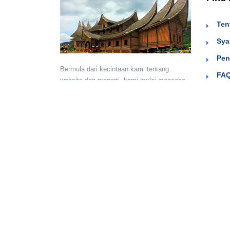
Ten
Sya
Pen
Bermula dari kecintaan kami tentang
FAQ
website dan properti, kami mulai mencoba
Sig
menyediakan wadah untuk teman-teman
berkumpul dan beriklan efektif dengan
harga yang terjangkau. Semoga
bermanfaat.
Monday - Sunday:
24 hours