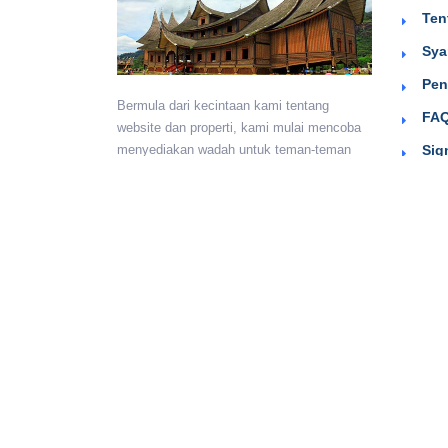
Ten
Sya
Pen
Bermula dari kecintaan kami tentang
FAQ
website dan properti, kami mulai mencoba
Sig
menyediakan wadah untuk teman-teman
berkumpul dan beriklan efektif dengan
harga yang terjangkau. Semoga
bermanfaat.
Monday - Sunday:
24 hours