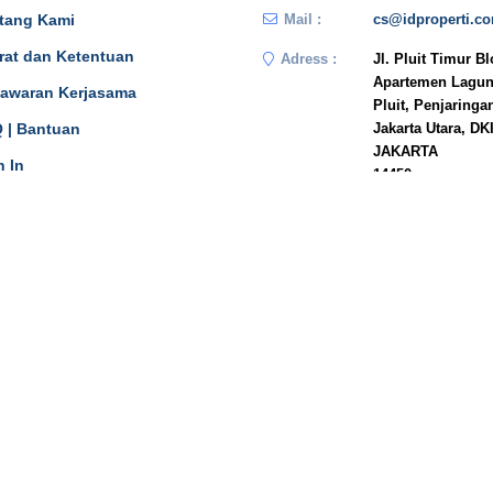
tang Kami
Mail :
cs@idproperti.c
rat dan Ketentuan
Adress :
Jl. Pluit Timur B
Apartemen Lagun
awaran Kerjasama
Pluit, Penjaringa
 | Bantuan
Jakarta Utara, DK
JAKARTA
n In
14450
Phone :
081908778333