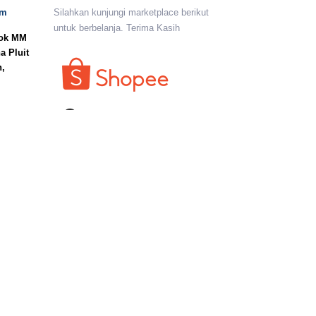
om
Silahkan kunjungi marketplace berikut
untuk berbelanja. Terima Kasih
lok MM
a Pluit
n,
I