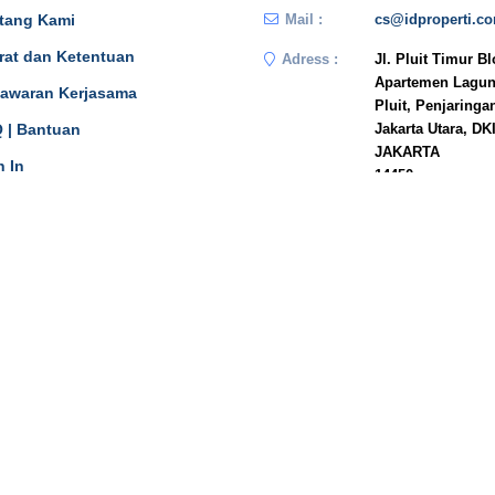
tang Kami
Mail :
cs@idproperti.c
rat dan Ketentuan
Adress :
Jl. Pluit Timur B
Apartemen Lagun
awaran Kerjasama
Pluit, Penjaringa
 | Bantuan
Jakarta Utara, DK
JAKARTA
n In
14450
Phone :
081908778333