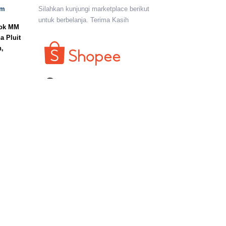
om
Silahkan kunjungi marketplace berikut
untuk berbelanja. Terima Kasih
lok MM
a Pluit
n,
I