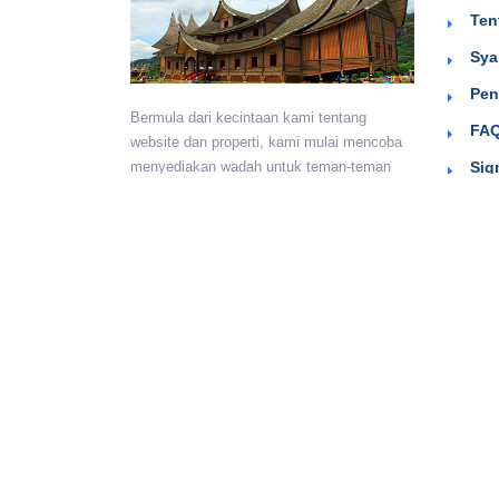
Ten
Sya
Pen
Bermula dari kecintaan kami tentang
FAQ
website dan properti, kami mulai mencoba
Sig
menyediakan wadah untuk teman-teman
berkumpul dan beriklan efektif dengan
harga yang terjangkau. Semoga
bermanfaat.
Monday - Sunday:
24 hours