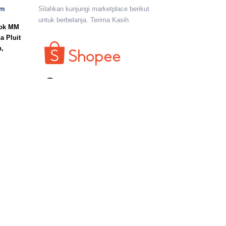
om
Silahkan kunjungi marketplace berikut
untuk berbelanja. Terima Kasih
lok MM
a Pluit
n,
I