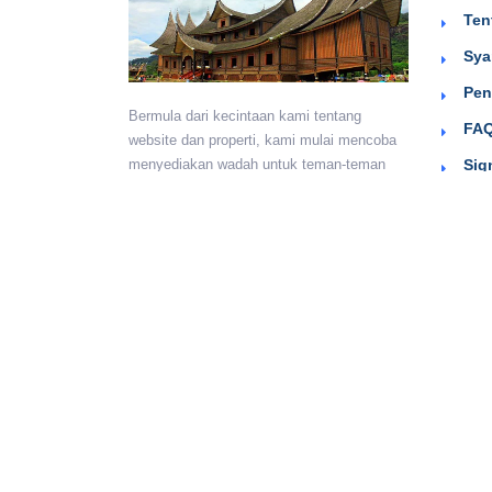
Ten
Sya
Pen
Bermula dari kecintaan kami tentang
FAQ
website dan properti, kami mulai mencoba
Sig
menyediakan wadah untuk teman-teman
berkumpul dan beriklan efektif dengan
harga yang terjangkau. Semoga
bermanfaat.
Monday - Sunday:
24 hours