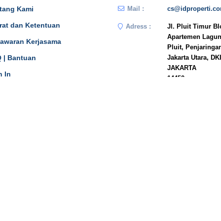
tang Kami
Mail :
cs@idproperti.c
rat dan Ketentuan
Adress :
Jl. Pluit Timur B
Apartemen Lagun
awaran Kerjasama
Pluit, Penjaringa
 | Bantuan
Jakarta Utara, DK
JAKARTA
n In
14450
Phone :
081908778333