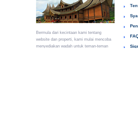
Ten
Sya
Pen
Bermula dari kecintaan kami tentang
FAQ
website dan properti, kami mulai mencoba
Sig
menyediakan wadah untuk teman-teman
berkumpul dan beriklan efektif dengan
harga yang terjangkau. Semoga
bermanfaat.
Monday - Sunday:
24 hours