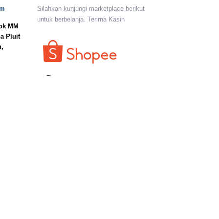
om
Silahkan kunjungi marketplace berikut
untuk berbelanja. Terima Kasih
lok MM
a Pluit
n,
I