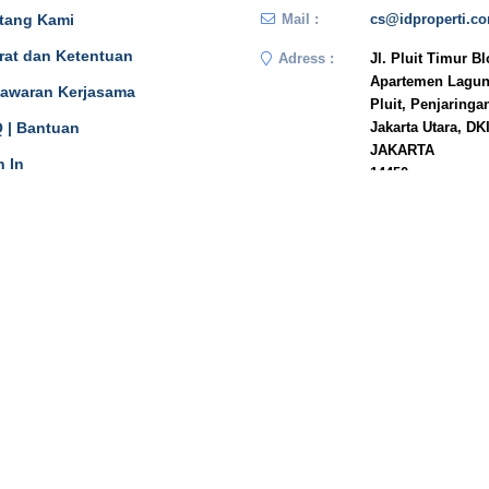
tang Kami
Mail :
cs@idproperti.c
rat dan Ketentuan
Adress :
Jl. Pluit Timur B
Apartemen Lagun
awaran Kerjasama
Pluit, Penjaringa
 | Bantuan
Jakarta Utara, DK
JAKARTA
n In
14450
Phone :
081908778333