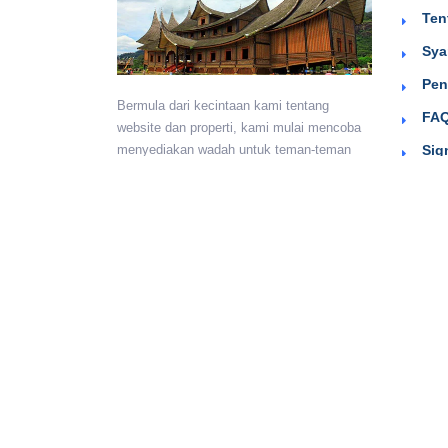
Ten
Sya
Pen
Bermula dari kecintaan kami tentang
FAQ
website dan properti, kami mulai mencoba
Sig
menyediakan wadah untuk teman-teman
berkumpul dan beriklan efektif dengan
harga yang terjangkau. Semoga
bermanfaat.
Monday - Sunday:
24 hours