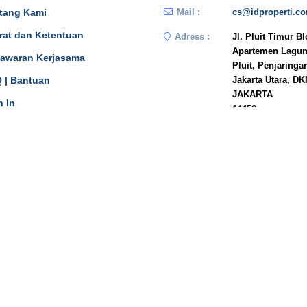
tang Kami
Mail :
cs@idproperti.c
rat dan Ketentuan
Adress :
Jl. Pluit Timur B
Apartemen Lagun
awaran Kerjasama
Pluit, Penjaringa
 | Bantuan
Jakarta Utara, DK
JAKARTA
n In
14450
Phone :
081908778333