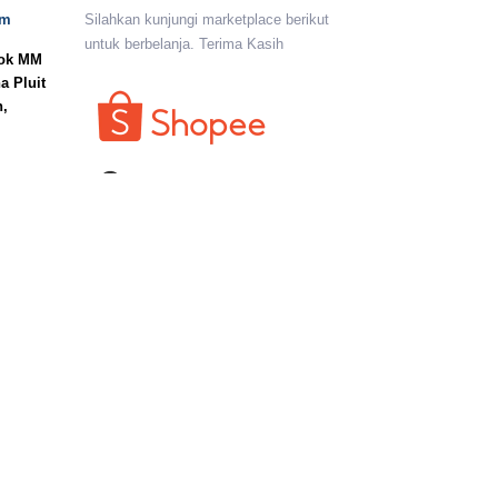
om
Silahkan kunjungi marketplace berikut
untuk berbelanja. Terima Kasih
lok MM
a Pluit
n,
I