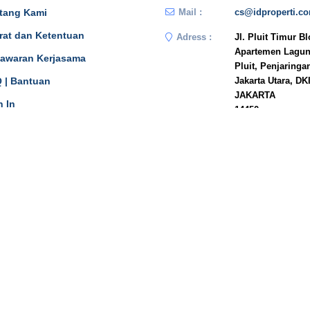
tang Kami
Mail :
cs@idproperti.c
rat dan Ketentuan
Adress :
Jl. Pluit Timur B
Apartemen Lagun
awaran Kerjasama
Pluit, Penjaringa
 | Bantuan
Jakarta Utara, DK
JAKARTA
n In
14450
Phone :
081908778333