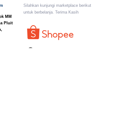
om
Silahkan kunjungi marketplace berikut
untuk berbelanja. Terima Kasih
lok MM
a Pluit
n,
I