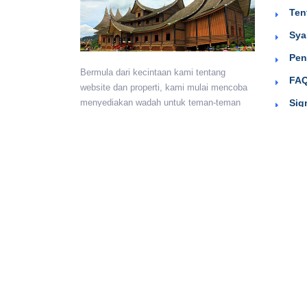
Ten
Sya
Pen
Bermula dari kecintaan kami tentang
FAQ
website dan properti, kami mulai mencoba
Sig
menyediakan wadah untuk teman-teman
berkumpul dan beriklan efektif dengan
harga yang terjangkau. Semoga
bermanfaat.
Monday - Sunday:
24 hours